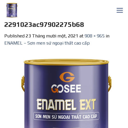
Skip
to
content
2291023ac97902275b68
Published
23 Tháng mười một, 2021
at
908 × 965
in
ENAMEL – Sơn men sứ ngoại thất cao cấp