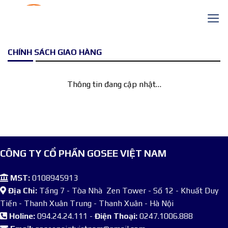
Skip
to
content
CHÍNH SÁCH GIAO HÀNG
Thông tin đang cập nhật…
CÔNG TY CỔ PHẦN GOSEE VIỆT NAM
MST:
0108945913
Địa Chỉ:
Tầng 7 - Tòa Nhà Zen Tower - Số 12 - Khuất Duy
Tiến - Thanh Xuân Trung - Thanh Xuân - Hà Nội
Holine:
094.24.24.111 -
Điện Thoại:
0247.1006.888