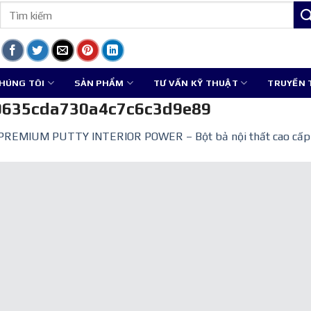
Tìm
kiếm:
CHÚNG TÔI
SẢN PHẨM
TƯ VẤN KỸ THUẬT
TRUYỀN
635cda730a4c7c6c3d9e89
PREMIUM PUTTY INTERIOR POWER – Bột bả nội thất cao cấp