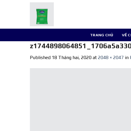
Skip
to
content
TRANG CHỦ
VỀ 
z1744898064851_1706a5a330
Published
18 Tháng hai, 2020
at
2048 × 2047
in