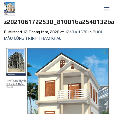
Skip
to
content
z2021061722530_81001ba2548132b
Published
12 Tháng tám, 2020
at
1240 × 1570
in
PHỐI
MÀU CÔNG TRÌNH THAM KHẢO